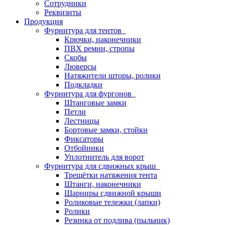
Сотрудники
Реквизиты
Продукция
Фурнитура для тентов
Крючки, наконечники
ПВХ ремни, стропы
Скобы
Люверсы
Натяжители шторы, ролики
Подкладки
Фурнитура для фургонов
Штанговые замки
Петли
Лестницы
Бортовые замки, стойки
Фиксаторы
Отбойники
Уплотнитель для ворот
Фурнитура для сдвижных крыш
Трещётки натяжения тента
Штанги, наконечники
Шарниры сдвижной крыши
Роликовые тележки (лапки)
Ролики
Резинка от подлива (пыльник)