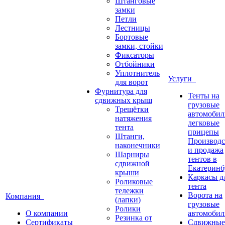
Штанговые
замки
Петли
Лестницы
Бортовые
замки, стойки
Фиксаторы
Отбойники
Уплотнитель
Услуги
для ворот
Фурнитура для
Тенты на
сдвижных крыш
грузовые
Трещётки
автомобил
натяжения
легковые
тента
прицепы
Штанги,
Производс
наконечники
и продажа
Шарниры
тентов в
сдвижной
Екатеринб
крыши
Каркасы д
Роликовые
тента
тележки
Ворота на
Компания
(лапки)
грузовые
Ролики
О компании
автомобил
Резинка от
Сертификаты
Сдвижные