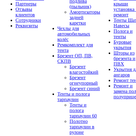
подлива
Партнеры
крыши
(пыльник)
Отзывы
установка
Амортизаторы
клиентов
ремонт
задней
Сотрудники
Тенты Ша
каретки
Реквизиты
Навесы
Чехлы для
Полога и
автомобильных
тенты
колёс
Буровые
Ремкомплект для
укрытия
тента
Шторы из
Брезент ОП, ПВ,
брезента и
СКПВ
ПВХ
Брезент
Укрытия д
влагостойкий
ангаров
Брезент
Ремонт те
огнеупорный
Ремонт и
Брезент синий
замена по
Тенты и полога
полуприц
тарпаулин
Тенты и
полога
тарпаулин 60
Полотно
тарпаулин в
рулоне