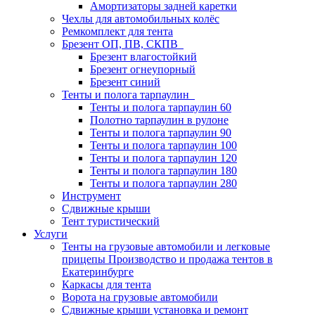
Амортизаторы задней каретки
Чехлы для автомобильных колёс
Ремкомплект для тента
Брезент ОП, ПВ, СКПВ
Брезент влагостойкий
Брезент огнеупорный
Брезент синий
Тенты и полога тарпаулин
Тенты и полога тарпаулин 60
Полотно тарпаулин в рулоне
Тенты и полога тарпаулин 90
Тенты и полога тарпаулин 100
Тенты и полога тарпаулин 120
Тенты и полога тарпаулин 180
Тенты и полога тарпаулин 280
Инструмент
Сдвижные крыши
Тент туристический
Услуги
Тенты на грузовые автомобили и легковые
прицепы Производство и продажа тентов в
Екатеринбурге
Каркасы для тента
Ворота на грузовые автомобили
Сдвижные крыши установка и ремонт