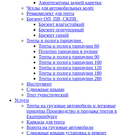
Амортизаторы задней каретки
Чехлы для автомобильных колёс
Ремкомплект для тента
Брезент ОП, ПВ, СКПВ
Брезент влагостойкий
Брезент огнеупорный
Брезент синий
Тенты и полога тарпаулин
Тенты и полога тарпаулин 60
Полотно тарпаулин в рулоне
Тенты и полога тарпаулин 90
Тенты и полога тарпаулин 100
Тенты и полога тарпаулин 120
Тенты и полога тарпаулин 180
Тенты и полога тарпаулин 280
Инструмент
Сдвижные крыши
Тент туристический
Услуги
Тенты на грузовые автомобили и легковые
прицепы Производство и продажа тентов в
Екатеринбурге
Каркасы для тента
Ворота на грузовые автомобили
Сдвижные крыши установка и ремонт