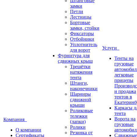
Штанговые
замки
Петли
Лестницы
Бортовые
замки, стойки
Фиксаторы
Отбойники
Уплотнитель
Услуги
для ворот
Фурнитура для
Тенты на
сдвижных крыш
грузовые
Трещётки
автомобил
натяжения
легковые
тента
прицепы
Штанги,
Производс
наконечники
и продажа
Шарниры
тентов в
сдвижной
Екатеринб
крыши
Каркасы д
Роликовые
тента
тележки
Ворота на
Компания
(лапки)
грузовые
Ролики
О компании
автомобил
Резинка от
Сертификаты
Сдвижные