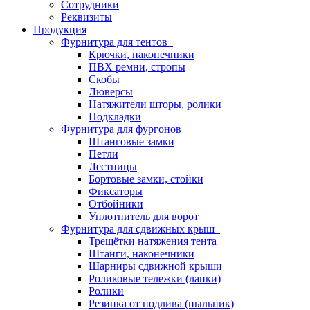
Сотрудники
Реквизиты
Продукция
Фурнитура для тентов
Крючки, наконечники
ПВХ ремни, стропы
Скобы
Люверсы
Натяжители шторы, ролики
Подкладки
Фурнитура для фургонов
Штанговые замки
Петли
Лестницы
Бортовые замки, стойки
Фиксаторы
Отбойники
Уплотнитель для ворот
Фурнитура для сдвижных крыш
Трещётки натяжения тента
Штанги, наконечники
Шарниры сдвижной крыши
Роликовые тележки (лапки)
Ролики
Резинка от подлива (пыльник)