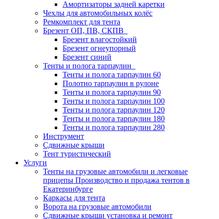
Амортизаторы задней каретки
Чехлы для автомобильных колёс
Ремкомплект для тента
Брезент ОП, ПВ, СКПВ
Брезент влагостойкий
Брезент огнеупорный
Брезент синий
Тенты и полога тарпаулин
Тенты и полога тарпаулин 60
Полотно тарпаулин в рулоне
Тенты и полога тарпаулин 90
Тенты и полога тарпаулин 100
Тенты и полога тарпаулин 120
Тенты и полога тарпаулин 180
Тенты и полога тарпаулин 280
Инструмент
Сдвижные крыши
Тент туристический
Услуги
Тенты на грузовые автомобили и легковые
прицепы Производство и продажа тентов в
Екатеринбурге
Каркасы для тента
Ворота на грузовые автомобили
Сдвижные крыши установка и ремонт