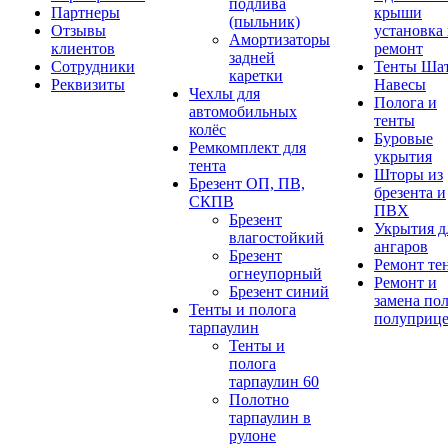
подлива
Партнеры
крыши
(пыльник)
Отзывы
установка
Амортизаторы
клиентов
ремонт
задней
Сотрудники
Тенты Ша
каретки
Реквизиты
Навесы
Чехлы для
Полога и
автомобильных
тенты
колёс
Буровые
Ремкомплект для
укрытия
тента
Шторы из
Брезент ОП, ПВ,
брезента и
СКПВ
ПВХ
Брезент
Укрытия д
влагостойкий
ангаров
Брезент
Ремонт те
огнеупорный
Ремонт и
Брезент синий
замена по
Тенты и полога
полуприц
тарпаулин
Тенты и
полога
тарпаулин 60
Полотно
тарпаулин в
рулоне