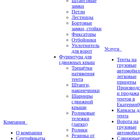
Штанговые
замки
Петли
Лестницы
Бортовые
замки, стойки
Фиксаторы
Отбойники
Уплотнитель
Услуги
для ворот
Фурнитура для
Тенты на
сдвижных крыш
грузовые
Трещётки
автомобил
натяжения
легковые
тента
прицепы
Штанги,
Производс
наконечники
и продажа
Шарниры
тентов в
сдвижной
Екатеринб
крыши
Каркасы д
Роликовые
тента
тележки
Ворота на
Компания
(лапки)
грузовые
Ролики
О компании
автомобил
Резинка от
Сертификаты
Сдвижные