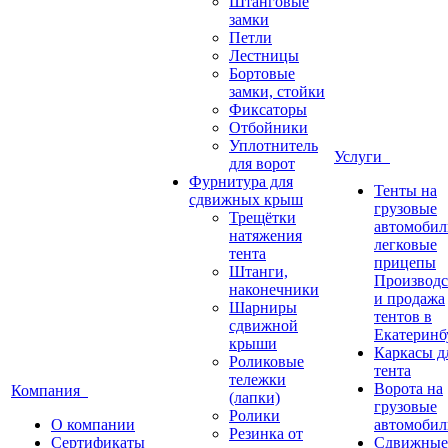
Штанговые
замки
Петли
Лестницы
Бортовые
замки, стойки
Фиксаторы
Отбойники
Уплотнитель
Услуги
для ворот
Фурнитура для
Тенты на
сдвижных крыш
грузовые
Трещётки
автомобил
натяжения
легковые
тента
прицепы
Штанги,
Производс
наконечники
и продажа
Шарниры
тентов в
сдвижной
Екатеринб
крыши
Каркасы д
Роликовые
тента
тележки
Ворота на
Компания
(лапки)
грузовые
Ролики
О компании
автомобил
Резинка от
Сертификаты
Сдвижные