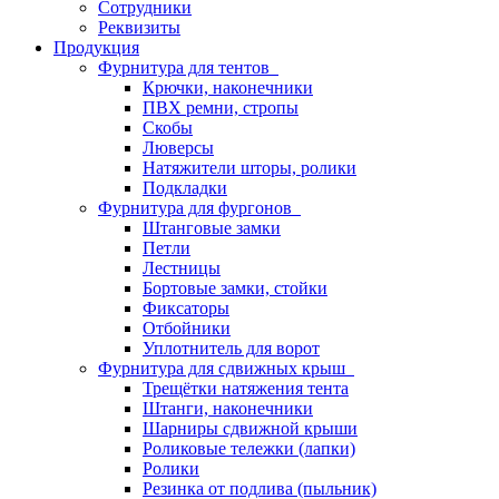
Сотрудники
Реквизиты
Продукция
Фурнитура для тентов
Крючки, наконечники
ПВХ ремни, стропы
Скобы
Люверсы
Натяжители шторы, ролики
Подкладки
Фурнитура для фургонов
Штанговые замки
Петли
Лестницы
Бортовые замки, стойки
Фиксаторы
Отбойники
Уплотнитель для ворот
Фурнитура для сдвижных крыш
Трещётки натяжения тента
Штанги, наконечники
Шарниры сдвижной крыши
Роликовые тележки (лапки)
Ролики
Резинка от подлива (пыльник)