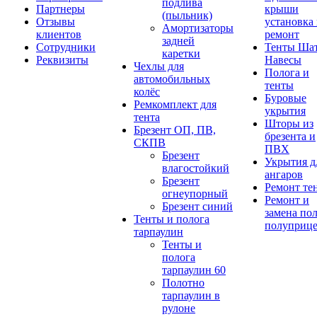
подлива
Партнеры
крыши
(пыльник)
Отзывы
установка
Амортизаторы
клиентов
ремонт
задней
Сотрудники
Тенты Ша
каретки
Реквизиты
Навесы
Чехлы для
Полога и
автомобильных
тенты
колёс
Буровые
Ремкомплект для
укрытия
тента
Шторы из
Брезент ОП, ПВ,
брезента и
СКПВ
ПВХ
Брезент
Укрытия д
влагостойкий
ангаров
Брезент
Ремонт те
огнеупорный
Ремонт и
Брезент синий
замена по
Тенты и полога
полуприц
тарпаулин
Тенты и
полога
тарпаулин 60
Полотно
тарпаулин в
рулоне