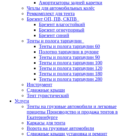
Амортизаторы задней каретки
Чехлы для автомобильных колёс
Ремкомплект для тента
Брезент ОП, ПВ, СКПВ
Брезент влагостойкий
Брезент огнеупорный
Брезент синий
Тенты и полога тарпаулин
Тенты и полога тарпаулин 60
Полотно тарпаулин в рулоне
Тенты и полога тарпаулин 90
Тенты и полога тарпаулин 100
Тенты и полога тарпаулин 120
Тенты и полога тарпаулин 180
Тенты и полога тарпаулин 280
Инструмент
Сдвижные крыши
Тент туристический
Услуги
Тенты на грузовые автомобили и легковые
прицепы Производство и продажа тентов в
Екатеринбурге
Каркасы для тента
Ворота на грузовые автомобили
Сдвижные крыши установка и ремонт