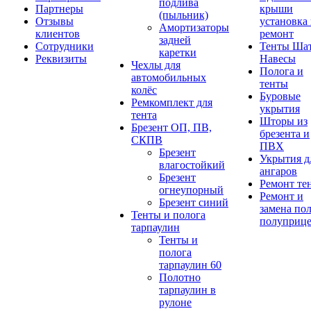
подлива
Партнеры
крыши
(пыльник)
Отзывы
установка
Амортизаторы
клиентов
ремонт
задней
Сотрудники
Тенты Ша
каретки
Реквизиты
Навесы
Чехлы для
Полога и
автомобильных
тенты
колёс
Буровые
Ремкомплект для
укрытия
тента
Шторы из
Брезент ОП, ПВ,
брезента и
СКПВ
ПВХ
Брезент
Укрытия д
влагостойкий
ангаров
Брезент
Ремонт те
огнеупорный
Ремонт и
Брезент синий
замена по
Тенты и полога
полуприц
тарпаулин
Тенты и
полога
тарпаулин 60
Полотно
тарпаулин в
рулоне