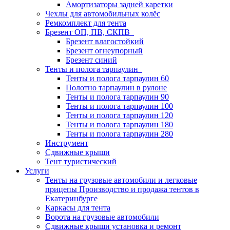
Амортизаторы задней каретки
Чехлы для автомобильных колёс
Ремкомплект для тента
Брезент ОП, ПВ, СКПВ
Брезент влагостойкий
Брезент огнеупорный
Брезент синий
Тенты и полога тарпаулин
Тенты и полога тарпаулин 60
Полотно тарпаулин в рулоне
Тенты и полога тарпаулин 90
Тенты и полога тарпаулин 100
Тенты и полога тарпаулин 120
Тенты и полога тарпаулин 180
Тенты и полога тарпаулин 280
Инструмент
Сдвижные крыши
Тент туристический
Услуги
Тенты на грузовые автомобили и легковые
прицепы Производство и продажа тентов в
Екатеринбурге
Каркасы для тента
Ворота на грузовые автомобили
Сдвижные крыши установка и ремонт