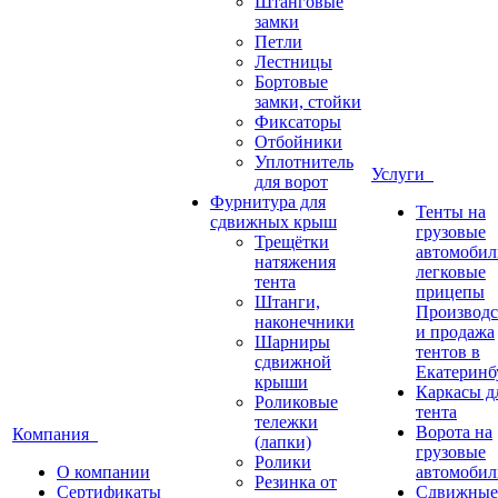
Штанговые
замки
Петли
Лестницы
Бортовые
замки, стойки
Фиксаторы
Отбойники
Уплотнитель
Услуги
для ворот
Фурнитура для
Тенты на
сдвижных крыш
грузовые
Трещётки
автомобил
натяжения
легковые
тента
прицепы
Штанги,
Производс
наконечники
и продажа
Шарниры
тентов в
сдвижной
Екатеринб
крыши
Каркасы д
Роликовые
тента
тележки
Ворота на
Компания
(лапки)
грузовые
Ролики
О компании
автомобил
Резинка от
Сертификаты
Сдвижные