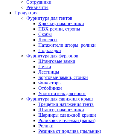
Сотрудники
Реквизиты
Продукция
Фурнитура для тентов
Крючки, наконечники
ПВХ ремни, стропы
Скобы
Люверсы
Натяжители шторы, ролики
Подкладки
Фурнитура для фургонов
Штанговые замки
Петли
Лестницы
Бортовые замки, стойки
Фиксаторы
Отбойники
Уплотнитель для ворот
Фурнитура для сдвижных крыш
Трещётки натяжения тента
Штанги, наконечники
Шарниры сдвижной крыши
Роликовые тележки (лапки)
Ролики
Резинка от подлива (пыльник)