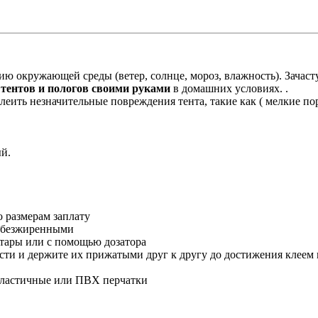
ю окружающей среды (ветер, солнце, мороз, влажность). Зачасту
 тентов и пологов своими руками
в домашних условиях. .
леить незначительные повреждения тента, такие как ( мелкие поре
ый.
о размерам заплату
 обезжиренными
 тары или с помощью дозатора
ости и держите их прижатыми друг к другу до достижения клее
 эластичные или ПВХ перчатки