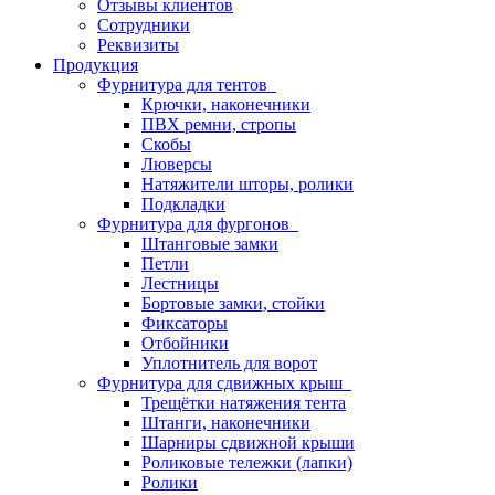
Отзывы клиентов
Сотрудники
Реквизиты
Продукция
Фурнитура для тентов
Крючки, наконечники
ПВХ ремни, стропы
Скобы
Люверсы
Натяжители шторы, ролики
Подкладки
Фурнитура для фургонов
Штанговые замки
Петли
Лестницы
Бортовые замки, стойки
Фиксаторы
Отбойники
Уплотнитель для ворот
Фурнитура для сдвижных крыш
Трещётки натяжения тента
Штанги, наконечники
Шарниры сдвижной крыши
Роликовые тележки (лапки)
Ролики