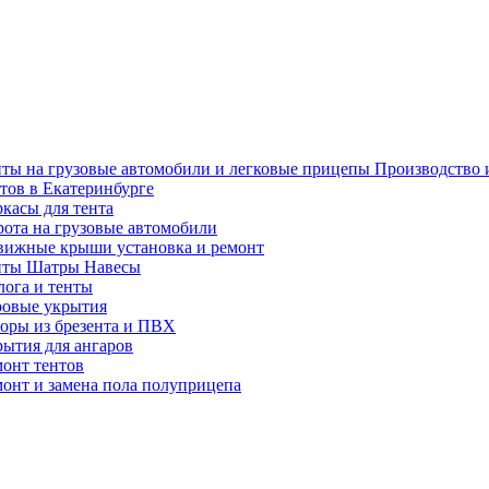
нты на грузовые автомобили и легковые прицепы Производство 
тов в Екатеринбурге
касы для тента
ота на грузовые автомобили
вижные крыши установка и ремонт
нты Шатры Навесы
лога и тенты
ровые укрытия
оры из брезента и ПВХ
ытия для ангаров
монт тентов
онт и замена пола полуприцепа