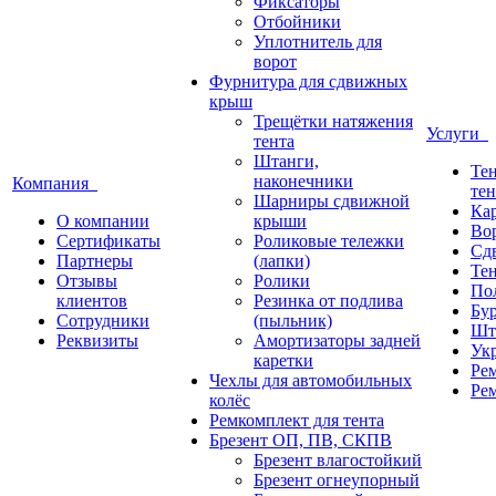
Фиксаторы
Отбойники
Уплотнитель для
ворот
Фурнитура для сдвижных
крыш
Трещётки натяжения
Услуги
тента
Штанги,
Те
наконечники
Компания
тен
Шарниры сдвижной
Кар
О компании
крыши
Вор
Сертификаты
Роликовые тележки
Сд
Партнеры
(лапки)
Те
Отзывы
Ролики
По
клиентов
Резинка от подлива
Бу
Сотрудники
(пыльник)
Шт
Реквизиты
Амортизаторы задней
Укр
каретки
Ре
Чехлы для автомобильных
Рем
колёс
Ремкомплект для тента
Брезент ОП, ПВ, СКПВ
Брезент влагостойкий
Брезент огнеупорный