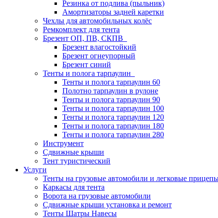
Резинка от подлива (пыльник)
Амортизаторы задней каретки
Чехлы для автомобильных колёс
Ремкомплект для тента
Брезент ОП, ПВ, СКПВ
Брезент влагостойкий
Брезент огнеупорный
Брезент синий
Тенты и полога тарпаулин
Тенты и полога тарпаулин 60
Полотно тарпаулин в рулоне
Тенты и полога тарпаулин 90
Тенты и полога тарпаулин 100
Тенты и полога тарпаулин 120
Тенты и полога тарпаулин 180
Тенты и полога тарпаулин 280
Инструмент
Сдвижные крыши
Тент туристический
Услуги
Тенты на грузовые автомобили и легковые прицепы
Каркасы для тента
Ворота на грузовые автомобили
Сдвижные крыши установка и ремонт
Тенты Шатры Навесы