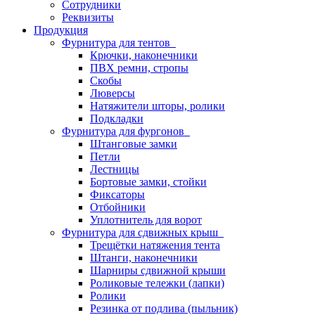
Сотрудники
Реквизиты
Продукция
Фурнитура для тентов
Крючки, наконечники
ПВХ ремни, стропы
Скобы
Люверсы
Натяжители шторы, ролики
Подкладки
Фурнитура для фургонов
Штанговые замки
Петли
Лестницы
Бортовые замки, стойки
Фиксаторы
Отбойники
Уплотнитель для ворот
Фурнитура для сдвижных крыш
Трещётки натяжения тента
Штанги, наконечники
Шарниры сдвижной крыши
Роликовые тележки (лапки)
Ролики
Резинка от подлива (пыльник)