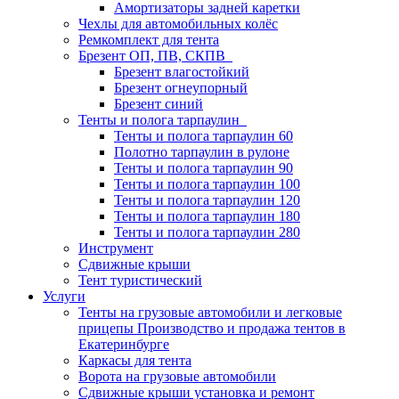
Амортизаторы задней каретки
Чехлы для автомобильных колёс
Ремкомплект для тента
Брезент ОП, ПВ, СКПВ
Брезент влагостойкий
Брезент огнеупорный
Брезент синий
Тенты и полога тарпаулин
Тенты и полога тарпаулин 60
Полотно тарпаулин в рулоне
Тенты и полога тарпаулин 90
Тенты и полога тарпаулин 100
Тенты и полога тарпаулин 120
Тенты и полога тарпаулин 180
Тенты и полога тарпаулин 280
Инструмент
Сдвижные крыши
Тент туристический
Услуги
Тенты на грузовые автомобили и легковые
прицепы Производство и продажа тентов в
Екатеринбурге
Каркасы для тента
Ворота на грузовые автомобили
Сдвижные крыши установка и ремонт