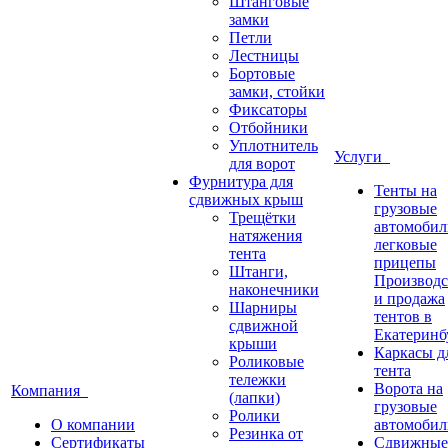
Штанговые
замки
Петли
Лестницы
Бортовые
замки, стойки
Фиксаторы
Отбойники
Уплотнитель
Услуги
для ворот
Фурнитура для
Тенты на
сдвижных крыш
грузовые
Трещётки
автомобил
натяжения
легковые
тента
прицепы
Штанги,
Производс
наконечники
и продажа
Шарниры
тентов в
сдвижной
Екатеринб
крыши
Каркасы д
Роликовые
тента
тележки
Ворота на
Компания
(лапки)
грузовые
Ролики
О компании
автомобил
Резинка от
Сертификаты
Сдвижные