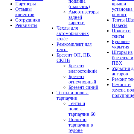
подлива
Партнеры
крыши
(пыльник)
Отзывы
установка
Амортизаторы
клиентов
ремонт
задней
Сотрудники
Тенты Ша
каретки
Реквизиты
Навесы
Чехлы для
Полога и
автомобильных
тенты
колёс
Буровые
Ремкомплект для
укрытия
тента
Шторы из
Брезент ОП, ПВ,
брезента и
СКПВ
ПВХ
Брезент
Укрытия д
влагостойкий
ангаров
Брезент
Ремонт те
огнеупорный
Ремонт и
Брезент синий
замена по
Тенты и полога
полуприц
тарпаулин
Тенты и
полога
тарпаулин 60
Полотно
тарпаулин в
рулоне